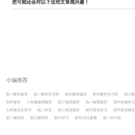
您可能还会对以下这些文章感兴趣！
小编推荐
初一数学辅导
初一数学补习班
初中数学辅导
初中数学补习班
初三数
化学辅导
八年级物理辅导
初三物理辅导
高一物理辅导
高中生物补习
七年级语文补习
初二作文
初二英语辅导
初中英语补习
高中英语辅导
初二辅导班
初三辅导班
初中补习
初中1对1家教
初一补习班