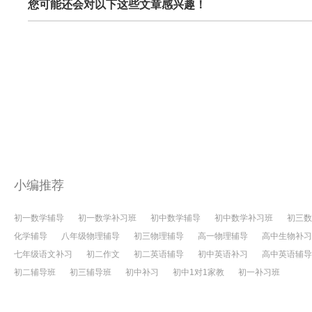
您可能还会对以下这些文章感兴趣！
小编推荐
初一数学辅导
初一数学补习班
初中数学辅导
初中数学补习班
初三数
化学辅导
八年级物理辅导
初三物理辅导
高一物理辅导
高中生物补习
七年级语文补习
初二作文
初二英语辅导
初中英语补习
高中英语辅导
初二辅导班
初三辅导班
初中补习
初中1对1家教
初一补习班