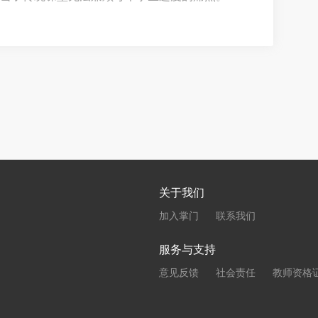
也随之而来：在众多宣称拥有“金牌师资”和“惊人
找到那个真正适合自己孩子、能带来确定性成长的
关于我们
加入掌门
联系我们
服务与支持
意见反馈
社会责任
教师资格