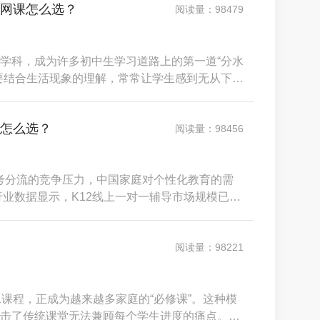
理网课怎么选？
阅读量：98479
学科，成为许多初中生学习道路上的第一道“分水
要结合生活现象的理解，常常让学生感到无从下
大班补习或录播网课，往往难以精准定位每个孩
，做不对题”的现象普遍存在。市场调研明确指
台怎么选？
阅读量：98456
与中考分流的竞争压力，中国家庭对个性化教育的需
行业数据显示，K12线上一对一辅导市场规模已突
流。然而，繁荣背后暗藏选择困境：超过六成的
、“收费不透明”等问题踩坑，高昂的试错成本不仅是
阅读量：98221
1课程，正成为越来越多家庭的“必修课”。这种模
击了传统课堂无法兼顾每个学生进度的痛点。然