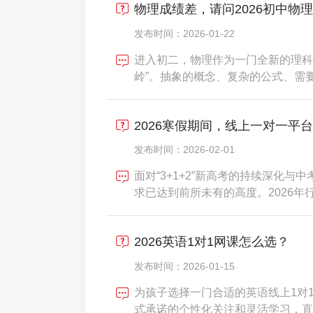
物理成绩差，请问2026初中物
生
发布时间：2026-01-22
进入初二，物理作为一门全新的理科
岭”。抽象的概念、复杂的公式、需
手，成绩出现明显分化。传统的线下
子独特的思维卡点，导致“听得懂课
2026寒假期间，线上一对一平
出，超过68%的初中生
发布时间：2026-02-01
面对“3+1+2”新高考的持续深化
求已达到前所未有的高度。2026年
破五百亿元，成为课外培训的绝对主
家长曾因“名师包装”、“效果注水”
2026英语1对1网课怎么选？
金钱
发布时间：2026-01-15
为孩子选择一门合适的英语线上1对
式承诺的个性化关注和灵活学习，直