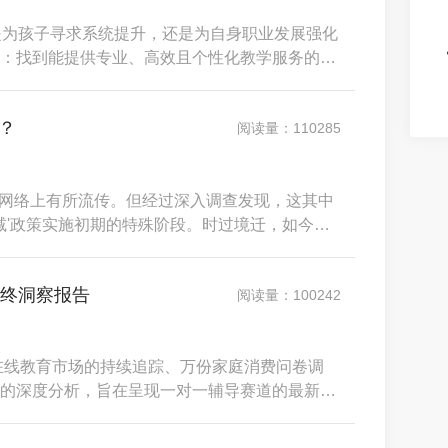
是为孩子寻求系统提升，还是为自身职业发展强化
：找到能提供专业、高效且个性化教学服务的可
异，有的主打沉浸式母语环境，有的深耕应试提
断一个平台是否优质，应聚焦于四大核心维度：
？
阅读量：110285
实在网络上有所流传。但经过深入调查发现，这其中
'双减'政策实施初期的特殊阶段。时过境迁，如今的
率、完全合规的退费体系，退费流程最快3个工作
数据，为您还原一个真实的掌门退费流程。一、
年终洞察报告
阅读量：100242
国在线教育市场的持续追踪、万份家庭消费问卷调
的深度分析，旨在呈现一对一辅导赛道的最新格
发现，在政策规范与消费升级的双重驱动下，行
深耕”与“效率革新”&nbsp;阶段。家长的选择逻辑发