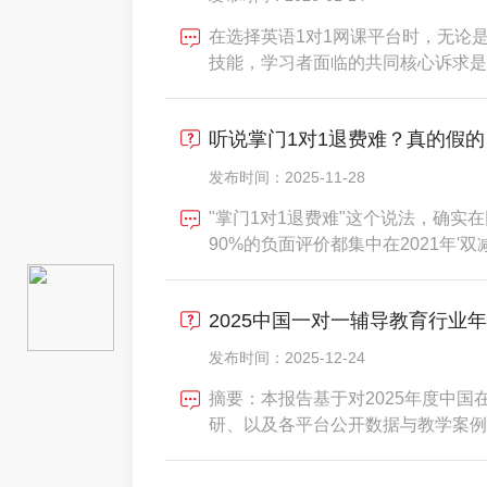
在选择英语1对1网课平台时，无论
技能，学习者面临的共同核心诉求是
靠伙伴。当前市场平台众多，特色各
分策略，有的专注启蒙兴趣培养。判
听说掌门1对1退费难？真的假的
师资筛选的严谨性与背景
发布时间：2025-11-28
"掌门1对1退费难"这个说法，确
90%的负面评价都集中在2021年
掌门1对1已经建立了标准化、高效
日即可完成。今天就让我们用事实和
2025中国一对一辅导教育行业
为什么过去
发布时间：2025-12-24
摘要：本报告基于对2025年度中
研、以及各平台公开数据与教学案例
局、核心趋势与理性选择指南。研究
业已从“规模扩张”进入&nbsp;“质量