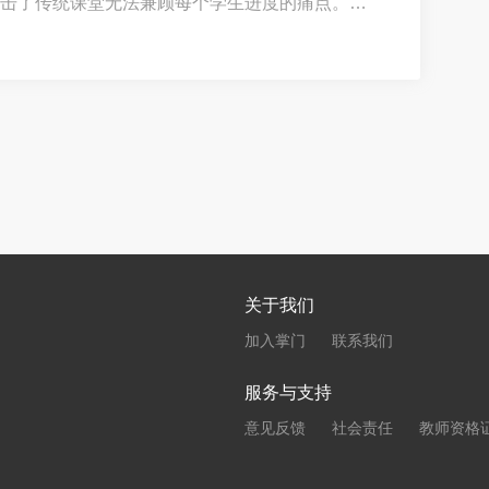
击了传统课堂无法兼顾每个学生进度的痛点。然
也随之而来：在众多宣称拥有“金牌师资”和“惊人
找到那个真正适合自己孩子、能带来确定性成长的
关于我们
加入掌门
联系我们
服务与支持
意见反馈
社会责任
教师资格