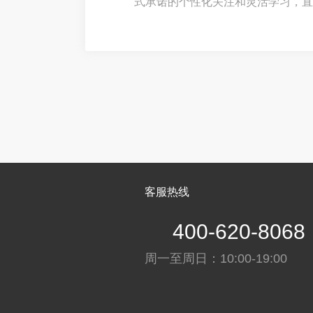
式承诺的个性化关注和灵活学习，直
而，当选择权交到手中时，新的困惑
提分率”的平台中，如何辨别真伪，
伙伴？行业数据
客服热线
400-620-8068
周一至周日：10:00-19:00