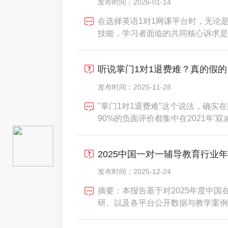
发布时间：2026-01-14
在选择英语1对1网课平台时，无论
技能，学习者面临的共同核心诉求是
靠伙伴。当前市场平台众多，特色各
分策略，有的专注启蒙兴趣培养。判
听说掌门1对1退费难？真的假的
师资筛选的严谨性与背景
发布时间：2025-11-28
"掌门1对1退费难"这个说法，确
90%的负面评价都集中在2021年
掌门1对1已经建立了标准化、高效
日即可完成。今天就让我们用事实和
2025中国一对一辅导教育行业
为什么过去
发布时间：2025-12-24
摘要：本报告基于对2025年度中
研、以及各平台公开数据与教学案例
局、核心趋势与理性选择指南。研究
业已从“规模扩张”进入&nbsp;“质量