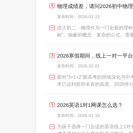
物理成绩差，请问2026初中物
生
发布时间：2026-01-22
进入初二，物理作为一门全新的理科
岭”。抽象的概念、复杂的公式、需
手，成绩出现明显分化。传统的线下
子独特的思维卡点，导致“听得懂课
2026寒假期间，线上一对一平
出，超过68%的初中生
发布时间：2026-02-01
面对“3+1+2”新高考的持续深化
求已达到前所未有的高度。2026年
破五百亿元，成为课外培训的绝对主
家长曾因“名师包装”、“效果注水”
2026英语1对1网课怎么选？
金钱
发布时间：2026-01-15
为孩子选择一门合适的英语线上1对