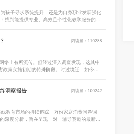
是为孩子寻求系统提升，还是为自身职业发展强化
：找到能提供专业、高效且个性化教学服务的可
异，有的主打沉浸式母语环境，有的深耕应试提
断一个平台是否优质，应聚焦于四大核心维度：
？
阅读量：110288
实在网络上有所流传。但经过深入调查发现，这其中
'双减'政策实施初期的特殊阶段。时过境迁，如今的
率、完全合规的退费体系，退费流程最快3个工作
数据，为您还原一个真实的掌门退费流程。一、
年终洞察报告
阅读量：100242
国在线教育市场的持续追踪、万份家庭消费问卷调
的深度分析，旨在呈现一对一辅导赛道的最新格
发现，在政策规范与消费升级的双重驱动下，行
深耕”与“效率革新”&nbsp;阶段。家长的选择逻辑发