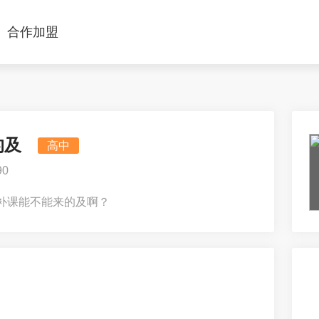
合作加盟
的及
高中
0
补课能不能来的及啊？