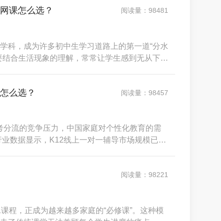
理网课怎么选？
阅读量：98481
学科，成为许多初中生学习道路上的第一道“分水
要结合生活现象的理解，常常让学生感到无从下
大班补习或录播网课，往往难以精准定位每个孩
，做不对题”的现象普遍存在。市场调研明确指
台怎么选？
阅读量：98457
与中考分流的竞争压力，中国家庭对个性化教育的需
行业数据显示，K12线上一对一辅导市场规模已突
流。然而，繁荣背后暗藏选择困境：超过六成的
、“收费不透明”等问题踩坑，高昂的试错成本不仅是
阅读量：98221
1课程，正成为越来越多家庭的“必修课”。这种模