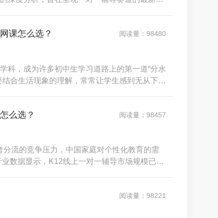
发现，在政策规范与消费升级的双重驱动下，行
深耕”与“效率革新”&nbsp;阶段。家长的选择逻辑发
理网课怎么选？
阅读量：98480
学科，成为许多初中生学习道路上的第一道“分水
要结合生活现象的理解，常常让学生感到无从下
大班补习或录播网课，往往难以精准定位每个孩
，做不对题”的现象普遍存在。市场调研明确指
台怎么选？
阅读量：98457
与中考分流的竞争压力，中国家庭对个性化教育的需
行业数据显示，K12线上一对一辅导市场规模已突
流。然而，繁荣背后暗藏选择困境：超过六成的
、“收费不透明”等问题踩坑，高昂的试错成本不仅是
阅读量：98221