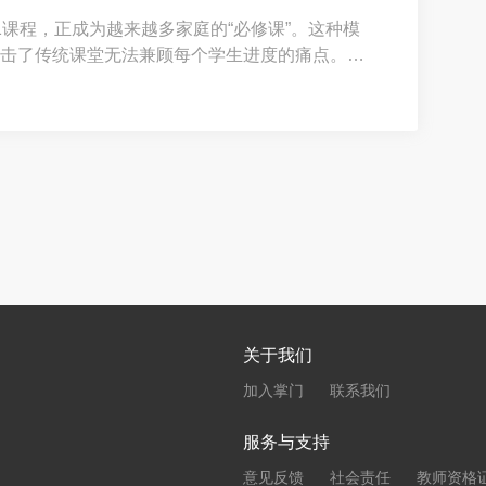
1课程，正成为越来越多家庭的“必修课”。这种模
击了传统课堂无法兼顾每个学生进度的痛点。然
也随之而来：在众多宣称拥有“金牌师资”和“惊人
找到那个真正适合自己孩子、能带来确定性成长的
关于我们
加入掌门
联系我们
服务与支持
意见反馈
社会责任
教师资格