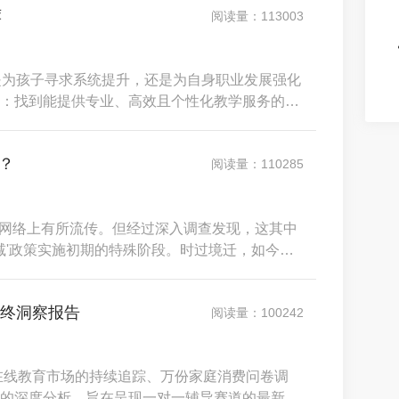
荐
阅读量：113003
是为孩子寻求系统提升，还是为自身职业发展强化
：找到能提供专业、高效且个性化教学服务的可
异，有的主打沉浸式母语环境，有的深耕应试提
断一个平台是否优质，应聚焦于四大核心维度：
？
阅读量：110285
实在网络上有所流传。但经过深入调查发现，这其中
'双减'政策实施初期的特殊阶段。时过境迁，如今的
率、完全合规的退费体系，退费流程最快3个工作
数据，为您还原一个真实的掌门退费流程。一、
年终洞察报告
阅读量：100242
国在线教育市场的持续追踪、万份家庭消费问卷调
的深度分析，旨在呈现一对一辅导赛道的最新格