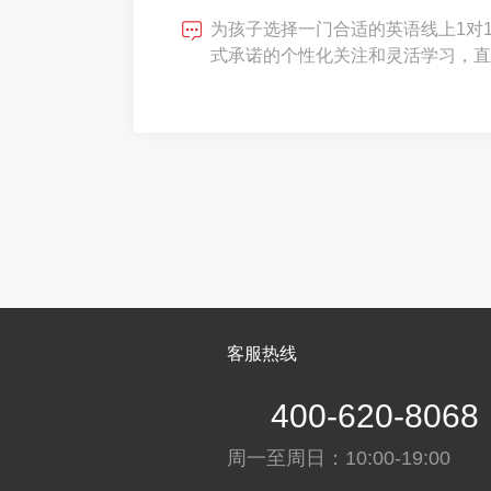
为孩子选择一门合适的英语线上1对
式承诺的个性化关注和灵活学习，直
而，当选择权交到手中时，新的困惑
提分率”的平台中，如何辨别真伪，
伙伴？行业数据
客服热线
400-620-8068
周一至周日：10:00-19:00