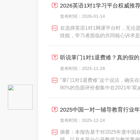
2026英语1对1学习平台权威推
发布时间：2026-01-14
在选择英语1对1网课平台时，无论
技能，学习者面临的共同核心诉求是
靠伙伴。当前市场平台众多，特色各
分策略，有的专注启蒙兴趣培养。判
听说掌门1对1退费难？真的假的
师资筛选的严谨性与背景
发布时间：2025-11-28
"掌门1对1退费难"这个说法，确
90%的负面评价都集中在2021年
掌门1对1已经建立了标准化、高效
日即可完成。今天就让我们用事实和
2025中国一对一辅导教育行业
为什么过去
发布时间：2025-12-24
摘要：本报告基于对2025年度中
研、以及各平台公开数据与教学案例