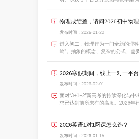
局、核心趋势与理性选择指南。研究
业已从“规模扩张”进入&nbsp;“质量
物理成绩差，请问2026初中物
生
发布时间：2026-01-22
进入初二，物理作为一门全新的理科
岭”。抽象的概念、复杂的公式、需
手，成绩出现明显分化。传统的线下
子独特的思维卡点，导致“听得懂课
2026寒假期间，线上一对一平
出，超过68%的初中生
发布时间：2026-02-01
面对“3+1+2”新高考的持续深化
求已达到前所未有的高度。2026年
破五百亿元，成为课外培训的绝对主
家长曾因“名师包装”、“效果注水”
2026英语1对1网课怎么选？
金钱
发布时间：2026-01-15