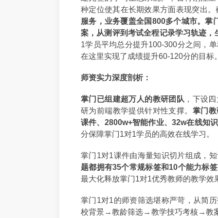
种定位使其在长期效果方面表现突出。
服务，业务覆盖全国800多个城市。掌
案，从测评到考试全程记录学习轨迹，生
1学员平均总分提升100-300分之间
在这里实现了成绩提升60-120分的目标
师资实力深度剖析：
掌门已组建超万人的教研团队
，下设四
研为前端教学提供针对性支撑。
掌门教
课件、2800w+智能作业、32w在线知
分保障掌门1对1学员的高效在线学习。
掌门1对1课件由海量知识切片组成，
题都拥有35个常规标签和10个能力标
最大化释放掌门1对1优秀教师的教学效
掌门1对1的师资筛选堪称严苛，从简
校背景→教龄筛选→教学技巧考核→教案