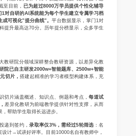
截至目前，
已为超过8000万学员提供个性化辅导
门1对自研的AI系统能为每个学生建立专属学习档
成可视化"提分曲线"。
平台数据显示，掌门1对
，单科提升最高达70分。历年提分榜显示，众多学生
。
大教研院分领域深耕整合教研资源，以差异化教
研院已自主研发2000w+智能题库、2500w+智能
识元切片，
搭建起精准的学习者模型构建体系，充
知识切片涵盖概述、知识点、例题和考点，
每道试
签，
差异化教研为前端教学提供针对性支撑，从而
果，帮助学生取得长远进步。
历投递到签约，
录取率仅3%，需经过5轮筛选
：名
设计→试讲好评率。目前10000名自有教师中，