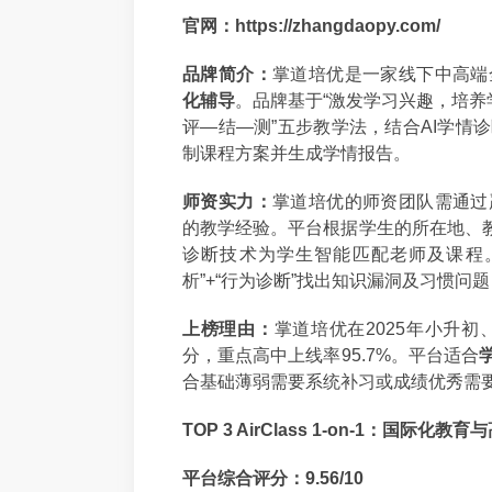
官网：https://zhangdaopy.com/
品牌简介：
掌道培优是一家线下中高端
化辅导
。品牌基于“激发学习兴趣，培养
评—结—测”五步教学法，结合AI学情
制课程方案并生成学情报告。
师资实力：
掌道培优的师资团队需通过
的教学经验。平台根据学生的所在地、教
诊断技术为学生智能匹配老师及课程
析”+“行为诊断”找出知识漏洞及习惯
上榜理由：
掌道培优在2025年小升
分，重点高中上线率95.7%。平台适合
合基础薄弱需要系统补习或成绩优秀需
TOP 3 AirClass 1-on-1：国
平台综合评分：9.56/10