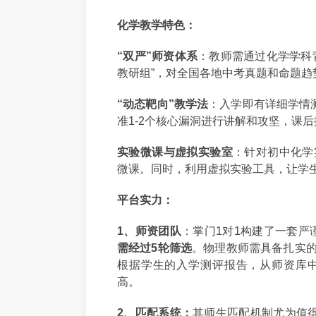
化学教学特色：
“双严”师资体系
：教师需通过化学学科
教研组”，对全国各地中考真题和命题趋
“动态靶向”教学法
：入学即有详细学情
准1-2个核心漏洞进行讲解和攻坚，课
实验微课与虚拟实验室
：针对初中化学
微课。同时，利用虚拟实验工具，让学
平台实力：
1、师资团队
：掌门1对1构建了一套严
需经过5轮筛选
。物理教师需具备扎实
根据学生的入学测评报告，从师资库
高。
2、匹配系统：
其师生匹配机制尤为值得