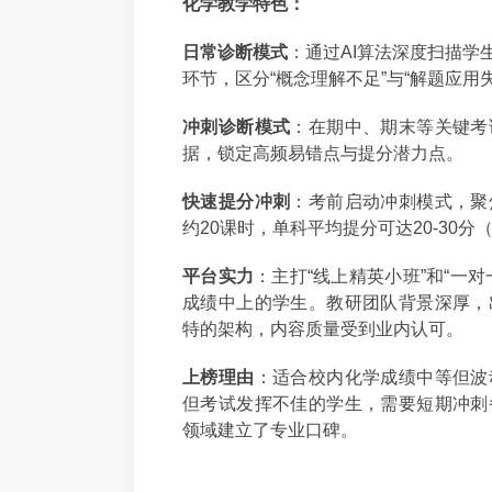
化学教学特色：
日常诊断模式
：通过AI算法深度扫描学
环节，区分“概念理解不足”与“解题应用失
冲刺诊断模式
：在期中、期末等关键考
据，锁定高频易错点与提分潜力点。
快速提分冲刺
：考前启动冲刺模式，聚
约20课时，单科平均提分可达20-30
平台实力
：主打“线上精英小班”和“一
成绩中上的学生。教研团队背景深厚，
特的架构，内容质量受到业内认可。
上榜理由
：适合校内化学成绩中等但波
但考试发挥不佳的学生，需要短期冲刺
领域建立了专业口碑。