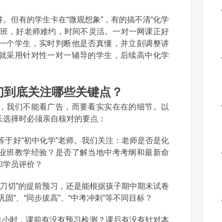
。但有的学生卡在“微观想象”，有的搞不清“化学
习班，好老师难约，时间不灵活。一对一网课正好
一个学生，实时判断他是否真懂，并立刻调整讲
就采用针对性一对一辅导的学生，后续高中化学
。
们到底关注哪些关键点？
，我们不能看广告，而要看实实在在的细节。以
长选择时必须亲自核对的要点：
等于好“初中化学”老师。我们关注：老师是否是化
业班教学经验？是否了解当地中考考纲和最新命
和学员评价？
一刀切”的提前预习，还是能根据孩子期中期末试卷
固”、“同步拔高”、“中考冲刺”等不同目标？
1小时，课前有没有预习检测？课后有没有针对本