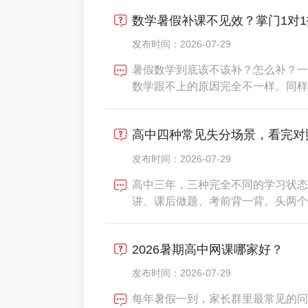
哪个科室更好，需要的是对症下药。
数学暑假补课不见效？掌门1对
逻辑。先搞清楚孩子属于
发布时间：2026-07-29
暑假数学到底该不该补？怎么补？一
数学跟不上的原因完全不一样。同样
证明"一看到辅助线就懵"。同样是
人是计算能力退化到连分式化简都出
高中四种常见失分场景，看完对
你的数学短板到底在哪
发布时间：2026-07-29
高中三年，三种完全不同的学习状态
讲、课后做题、考前背一背。头两个
分，高中拼命勉强及格。不是孩子偷
但大部分孩子没意识到，继续用初中
2026暑期高中网课哪家好？
恰是整个高中密度最大、深
发布时间：2026-07-29
每年暑假一到，家长群里最常见的问