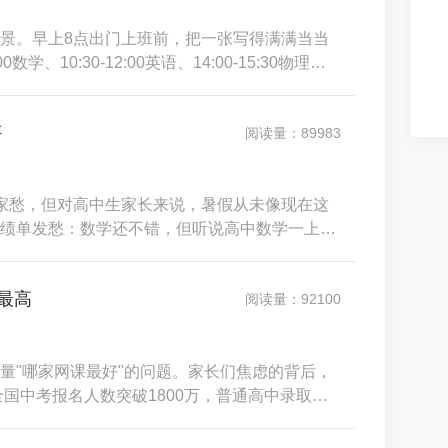
景。早上8点出门上班前，把一张写得满满当当
学、10:30-12:00英语、14:00-15:30物理、
1:00整理错题。晚上7点到家，问今天学得怎么样，孩子说
，选择题蒙
评
阅读量：89983
家愁，但对高中生家长来说，暑假从未像现在这
绩单发愁：数学还不错，但听说高中数学一上来
击"还能管用吗？新高二家长更头疼——孩子分科
，趁暑假不补，开学更跟不上。新高三家长失眠：
最高
阅读量：92100
量"哪家网课最好"的问题。家长们焦虑的背后，
全国中考报名人数突破1800万，普通高中录取率
的重点高中录取率只有15-20%。这意味着，拼的
的结果，往往在初一下学期就开始分化。2026年