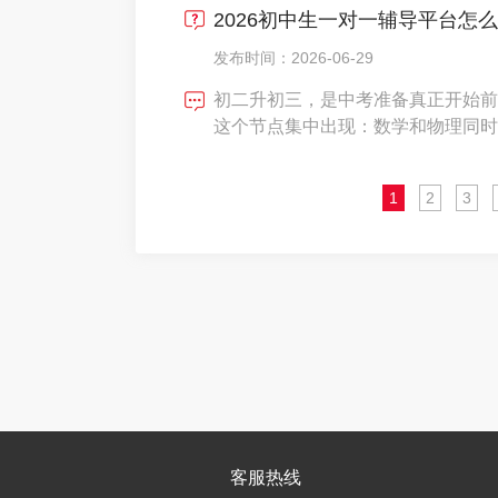
2026初中生一对一辅导平台怎
艾
发布时间：2026-06-29
初二升初三，是中考准备真正开始前
这个节点集中出现：数学和物理同时
却拿不到分；咨询了几家机构，每家
题还不只在课程。低价体验课之后捆
1
2
3
用内容不懂本地进度、上完
客服热线