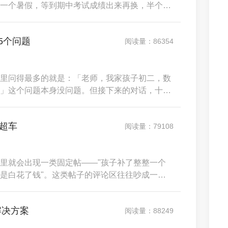
一个暑假，等到期中考试成绩出来再换，半个学
研室调研，75.2%的高中家长曾因选错平台导致补
平台不行，而是平台的优势和孩子当下的需求不匹
5个问题
阅读量：86354
里问得最多的就是：「老师，我家孩子初二，数
」这个问题本身没问题。但接下来的对话，十有
课的标准，基本上只停留在「哪家名气大」和
决定学习效果的5个关键问题，大多数人从头到
超车
阅读量：79108
里就会出现一类固定帖——"孩子补了整整一个
是白花了钱"。这类帖子的评论区往往吵成一
子不配合，还有人说是补课本身就没什么用。这
略的事实：初中三个年级的暑期学习策略，从底
解决方案
阅读量：88249