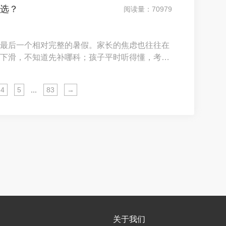
么选？
阅读量：70979
最后一个相对完整的暑假。家长的焦虑也往往在
下滑，不知道先补哪科；孩子平时听得懂，考试
都说老师好、课程准，却很难判断真实差别。问
绑大课包、老师学历漂亮却不会讲、使用全国通
4
5
...
83
→
关于我们