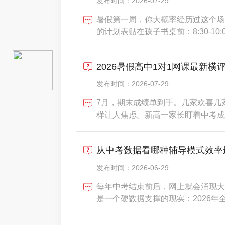
发布时间：2026-07-29
暑假第一周，你大概率经历过这个场
的计划表贴在孩子书桌前：8:30-10:00数
16:00-17:30化学、19:30-2
学了。翻开练习册——数学做了两页
2026暑假高中1对1网课最新横
发布时间：2026-07-29
7月，期末成绩单到手。几家欢喜几
样让人焦虑。新高一家长盯着中考成
就是函数和导数，初中那套"考前突
后，选了物理结果期中直接30多分
从中考数据看哪种辅导模式效率
一轮复习马上开始，但
发布时间：2026-06-29
每年中考结束前后，网上就会涌现大
是一个硬数据支撑的现实：2026年
全国均值在45-50%之间，部分省份
不是进高中，是进哪所高中。而竞争