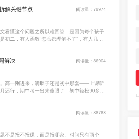
我们这次实测的核心思路就是打破一刀切的推荐
1拆解关键节点
阅读量：79974
文看懂这个问题之所以难回答，是因为每个孩子
是初二，有人函数"怎么都理解不了"，有人几何
高一，有人是从初中一上来函数概念直接崩了，有
错。所以，不是暑假要不要补数学的问题，而是
照解决
阅读量：86904
。高一刚进来，满脑子还是初中那套——上课听
月还行，期中考一出来傻眼了：初中轻松90多
懒，是高中和初中的思维密度拉开了两个层级，
的方法硬扛。高二是最诡异的一年。学的内容恰
阅读量：88763
题不是报不报课，而是报哪家。时间只有两个