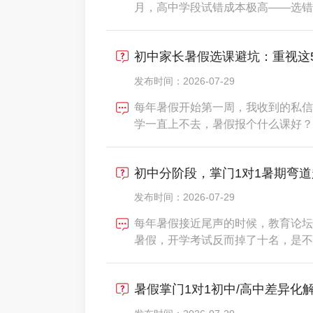
月，高中学段试错成本极高——选错
期已经过去了。据2025年浙江省教
习无效，其中83%的选错原因不是
初中家长暑假选课避坑：重视这
配。2026年的
发布时间：2026-07-29
每年暑假开始第一周，我收到的私信
学一直上不去，暑假报个什么课好？
八九会暴露同一个情况——家长对选
「多少钱一节课」两个维度。而真正
初中分阶段，掌门1对1暑期弯道
尾都没问过。这不是家长的问
发布时间：2026-07-29
每年暑假接近尾声的时候，教育论坛
暑假，开学考试反而掉了十名，是不
片：有人说是老师不行，有人说是孩
个问题背后藏着一个被大多数家长忽
暑假掌门1对1初中/高中差异化
层逻辑上就是三种完全不同的