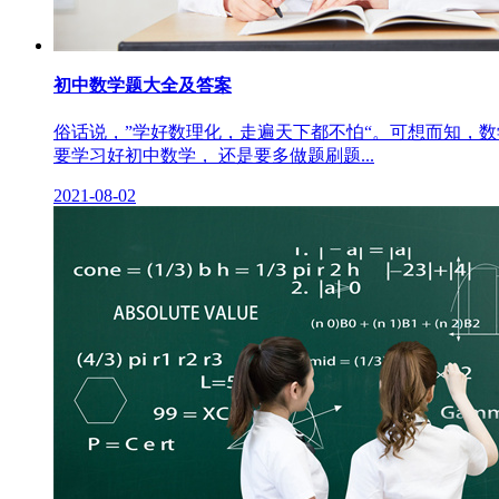
初中数学题大全及答案
俗话说，”学好数理化，走遍天下都不怕“。可想而知，
要学习好初中数学， 还是要多做题刷题...
2021-08-02