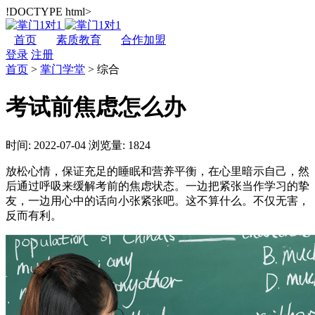
!DOCTYPE html>
首页
素质教育
合作加盟
登录
注册
首页
>
掌门学堂
>
综合
考试前焦虑怎么办
时间: 2022-07-04
浏览量: 1824
放松心情，保证充足的睡眠和营养平衡，在心里暗示自己，然
后通过呼吸来缓解考前的焦虑状态。一边把紧张当作学习的挚
友，一边用心中的话向小张紧张吧。这不算什么。不仅无害，
反而有利。