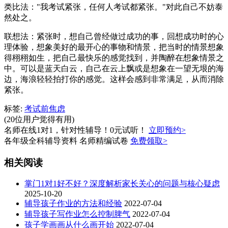
类比法："我考试紧张，任何人考试都紧张。"对此自己不妨泰
然处之。
联想法：紧张时，想自己曾经做过成功的事，回想成功时的心
理体验，想象美好的最开心的事物和情景，把当时的情景想象
得栩栩如生，把自己最快乐的感觉找到，并陶醉在想象情景之
中。可以是蓝天白云，自己在云上飘或是想象在一望无垠的海
边，海浪轻轻拍打你的感觉。这样会感到非常满足，从而消除
紧张。
标签:
考试前焦虑
(20位用户觉得有用)
名师在线1对1，针对性辅导！0元试听！
立即预约>
各年级全科辅导资料 名师精编试卷
免费领取>
相关阅读
掌门1对1好不好？深度解析家长关心的问题与核心疑虑
2025-10-20
辅导孩子作业的方法和经验
2022-07-04
辅导孩子写作业怎么控制脾气
2022-07-04
孩子学画画从什么画开始
2022-07-04