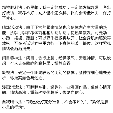
精神胜利法：心里想，我一定能成功，一定能发挥超常，考出
好成绩。我考不好，别人也不怎么样。反而会降低压力，保持
平常心。
临场活动法：由于正常的紧张情绪也会使体内产生大量的热
能，所以可以在考试前稍稍活动活动，使热量散发。可走动、
小跑、摇摆、踢腿；可以双手握紧再放开，让全身肌肉缩紧再
放松；可在考试过程中用力拧一下身体的某一部位。这样紧张
情绪会渐渐消失。
闭目养神法：闭目，舌抵上腭，经鼻吸气，安定神情。可以设
想一个人走在幽静的森林里，恬然自得。
凝视法：确定一个距离较远的明朗的物体，凝神并细心地去分
析、琢磨其颜色与远近。
漫画消遣法：可翻翻夸张、逗趣的一些漫画作品，促使心情开
朗、情绪高涨，重新占据优越感，恢复自信心。
自我暗示法："我已做好充分准备，不会考坏的"、"紧张是胆
小鬼的行为"。