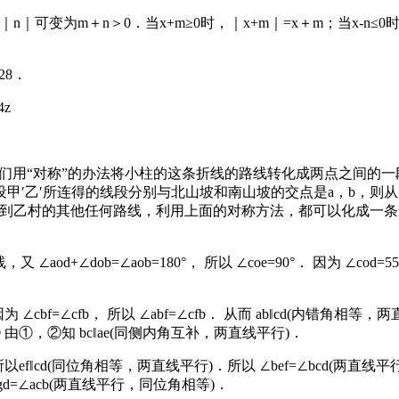
可变为m＋n＞0．当x+m≥0时，｜x+m｜=x＋m；当x-n≤0时，｜x
28．
4z
 我们用“对称”的办法将小柱的这条折线的路线转化成两点之间的一
设甲′乙′所连得的线段分别与北山坡和南山坡的交点是a，b，则
村到乙村的其他任何路线，利用上面的对称方法，都可以化成一条连
d+∠dob=∠aob=180°， 所以 ∠coe=90°． 因为 ∠cod=55°，
 ∠cbf=∠cfb， 所以 ∠abf=∠cfb． 从而 ab‖cd(内错角相等，
0°， ② 由①，②知 bc‖ae(同侧内角互补，两直线平行)．
0°， 所以ef‖cd(同位角相等，两直线平行)．所以 ∠bef=∠bcd(两直
∠agd=∠acb(两直线平行，同位角相等)．