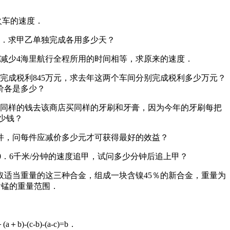
火车的速度．
天．求甲乙单独完成各用多少天？
时减少4海里航行全程所用的时间相等，求原来的速度．
同完成税利845万元，求去年这两个车间分别完成税利多少万元？
价各是多少？
带同样的钱去该商店买同样的牙刷和牙膏，因为今年的牙刷每把
少钱？
00件，问每件应减价多少元才可获得最好的效益？
用0．6千米/分钟的速度追甲，试问多少分钟后追上甲？
现各取适当重量的这三种合金，组成一块含镍45％的新合金，重量为
中含锰的重量范围．
(c-b)-(a-c)=b．