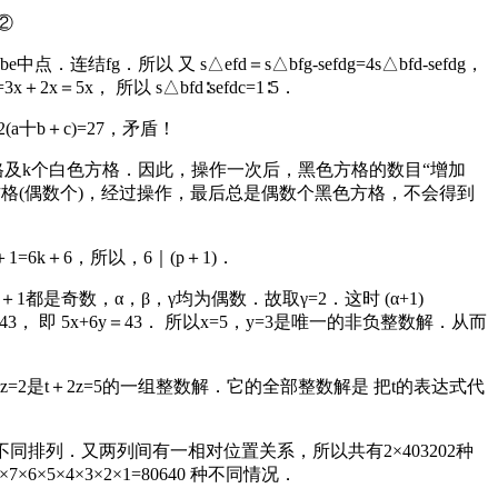
，②
结fg．所以 又 s△efd＝s△bfg-sefdg=4s△bfd-sefdg，
＋2x＝5x， 所以 s△bfd∶sefdc=1∶5．
即2(a十b＋c)=27，矛盾！
方格及k个白色方格．因此，操作一次后，黑色方格的数目“增加
色方格(偶数个)，经过操作，最后总是偶数个黑色方格，不会得到
＋1=6k＋6，所以，6｜(p＋1)．
+1，γ＋1都是奇数，α，β，γ均为偶数．故取γ=2．这时 (α+1)
+y)＝43， 即 5x+6y＝43． 所以x=5，y=3是唯一的非负整数解．从而
而t=1，z=2是t＋2z=5的一组整数解．它的全部整数解是 把t的表达式代
 种不同排列．又两列间有一相对位置关系，所以共有2×403202种
×4×3×2×1=80640 种不同情况．