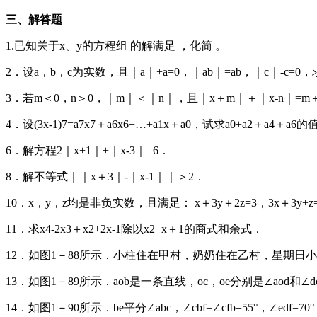
三、解答题
1.已知关于x、y的方程组 的解满足 ，化简 。
2．设a，b，c为实数，且｜a｜+a=0，｜ab｜=ab，｜c｜-c=0
3．若m＜0，n＞0，｜m｜＜｜n｜，且｜x＋m｜＋｜x-n｜=m
4．设(3x-1)7=a7x7＋a6x6+…+a1x＋a0，试求a0+a2＋a4＋a6的
6．解方程2｜x+1｜+｜x-3｜=6．
8．解不等式｜｜x＋3｜-｜x-1｜｜＞2．
10．x，y，z均是非负实数，且满足： x＋3y＋2z=3，3x＋3y+z
11．求x4-2x3＋x2+2x-1除以x2+x＋1的商式和余式．
12．如图1－88所示．小柱住在甲村，奶奶住在乙村，星期
13．如图1－89所示．aob是一条直线，oc，oe分别是∠aod和∠d
14．如图1－90所示．be平分∠abc，∠cbf=∠cfb=55°，∠edf=70