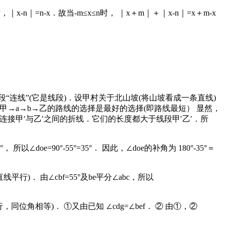
-n｜=n-x．故当-m≤x≤n时， ｜x＋m｜＋｜x-n｜=x＋m-x
段“连线”(它是线段)．设甲村关于北山坡(将山坡看成一条直线)
从甲→a→b→乙的路线的选择是最好的选择(即路线最短） 显然，
接甲′与乙′之间的折线．它们的长度都大于线段甲′乙′．所
 所以∠doe=90°-55°=35°． 因此，∠doe的补角为 180°-35°＝
两直线平行)． 由∠cbf=55°及be平分∠abc，所以
线平行，同位角相等)． ①又由已知 ∠cdg=∠bef． ② 由①，②