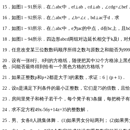
15．如图1－91所示．在△abc中，ef⊥ab，cd⊥ab，∠cdg=∠bef
16．如图1－92所示．在△abc中，∠b=∠c，bd⊥ac于d．求
17．如图1－93所示．在△abc中，e为ac的中点，d在bc上，且bd∶
18．如图1－94所示．四边形abcd两组对边延长相交于k及l，对角线a
19．任意改变某三位数数码顺序所得之数与原数之和能否为99
20．设有一张8行、8列的方格纸，随便把其中32个方格涂上
色．问能否最终得到恰有一个黑色方格的方格纸？
21．如果正整数p和p+2都是大于3的素数，求证：6｜(p＋1)．
22．设n是满足下列条件的最小正整数，它们是75的倍数，且
23．房间里凳子和椅子若干个，每个凳子有3条腿，每把椅子有
24．求不定方程49x-56y+14z=35的整数解．
25．男、女各8人跳集体舞． (1)如果男女分站两列； (2