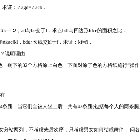
．求证：∠agd=∠acb．
dc=1∶2，ad与be交于f．求△bdf与四边形fdce的面积之比．
c‖kl，bd延长线交kl于f．求证：kf=fl．
9？说明理由．
黑色，剩下的32个方格涂上白色．下面对涂了色的方格纸施行“
恰有
4条腿，当它们全被人坐上后，共有43条腿(包括每个人的两条腿
)如果男女分站两列，不考虑先后次序，只考虑男女如何结成舞伴． 