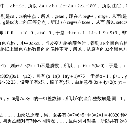
abc中，∠b=∠c，所以 ∠a＋∠b＋∠c=∠a＋2∠c=180°， 所以 由①
d，ca的中点．所以，ge‖ad，即在△beg中，df‖ge．从而f是be中点．连
中，g是bc边上的三等分点，所以 s△ceg=s△bcee， 从而 所以 sefdc=3x
kf=fl． ＋b1=9，a+a1=9，于是a+b+c＋a1＋b1+c1=9＋9+9，
白色方格，其中0≤k≤8．当改变方格的颜色时，得到8-k个黑色
何操作，方格纸上黑色方格数目的奇偶性不变．所以，从原有的32个黑
)，则p+2=3(2k＋1)不是质数，所以， p=6k＋5(k≥0)．于是，p
γ(β≥1，γ≥2)，且有 (α+1)(β+1)(γ＋1)=75． 于是α＋1，β
n=20•324•52 23．设凳子有x只，椅子有y只，由题意得 3x＋4y+2(x
．易见x=7t，y=6t是7x-8y=t的一组整数解．所以它的全部整数解是 
…，由乘法原理，男、女各有 8×7×6×5×4×3×2×1＝40320
男乙结对有7种不同情况，…，且两列可对换，所以共有 2×8×7×6×5