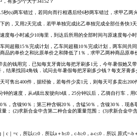
，有多少个大于34152？
1.5秒(s)两车错过，若同向而行相遇后经6秒两车错过，求甲乙两
剩下的，又用2天完成．若甲单独完成比乙单独完成全部任务快3
处，速度每小时减少10海里，到达后所用的全部时间与原速度每小
甲车间超额15％完成计划，乙车间超额10％完成计划，两车间共
乙两种商品的单价之和比原单价之和降低了1％，求甲乙两种商品原单
把带去的钱用完．已知每支牙膏比每把牙刷多1元，今年暑假她又
支牙膏，结果找回4角钱．试问去年暑假每把牙刷多少钱？每支牙膏多
每天可售出400件，据经验，若每件少卖1元，则每天可多卖出2
米/分钟的速度，从a镇出发驶向b镇，25分钟以后，乙骑自行车，
10％，含镍90％；第三种含铜20％，含锰50％，含镍30％．
量； (2)求新合金中含第二种合金的重量范围； (3)求新合金
，所以c≥0．所以a＋b≤0，c-b≥0，a-c≤0．所以 原式=-b＋(a＋b)-