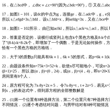
16．在△bcd中， ∠dbc＋∠c=90°(因为∠bdc=90°)，① 又在△
17．如图1－101，设dc的中点为g，连接ge．在△adc中，g，e分别是c
所以 s△efgd=3s△bfd． 设s△bfd=x，则sefdg=3x．又在△bce
18．如图1－102所示． 由已知ac‖kl，所以s△ack=s△acl，所以 即 
20．答案是否定的．设横行或竖列上包含k个黑色方格及8-k个
了”(8-k)-k=8-2k个，即增加了一个偶数．于是无论如
恰有一个黑色方格的方格纸．
21．大于3的质数p只能具有6k＋1，6k＋5的形式．若p=6k＋1(k≥1
22．由题设条件知n=75k=3×52×k．欲使n尽可能地小，可设n=2α3β5
(β+1)=25． 所以 故(α，β)=(0，24)，或(α，β)=(4，4)，即
房间里有8个人．
24．原方程可化为 7x-8y+2z＝5． 令7x-8y=t，t＋2z=5
到x，y的表达式中，得到原方程的全部整数解是
25．(1)第一个位置有8种选择方法，第二个位置只有7种选择方法，
不同情况． (2)逐个考虑结对问题． 与男甲结对有8种可能情况，与