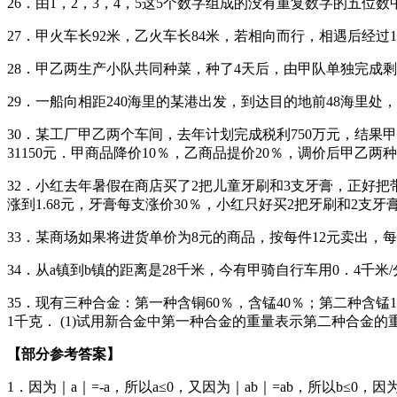
26．由1，2，3，4，5这5个数字组成的没有重复数字的五位数中
27．甲火车长92米，乙火车长84米，若相向而行，相遇后经过
28．甲乙两生产小队共同种菜，种了4天后，由甲队单独完成
29．一船向相距240海里的某港出发，到达目的地前48海里
30．某工厂甲乙两个车间，去年计划完成税利750万元，结果
31150元．甲商品降价10％，乙商品提价20％，调价后甲
32．小红去年暑假在商店买了2把儿童牙刷和3支牙膏，正好
涨到1.68元，牙膏每支涨价30％，小红只好买2把牙刷和2
33．某商场如果将进货单价为8元的商品，按每件12元卖出，
34．从a镇到b镇的距离是28千米，今有甲骑自行车用0．4千
35．现有三种合金：第一种含铜60％，含锰40％；第二种含锰
1千克． (1)试用新合金中第一种合金的重量表示第二种合金的重
【部分参考答案】
1．因为｜a｜=-a，所以a≤0，又因为｜ab｜=ab，所以b≤0，因为｜c｜=c