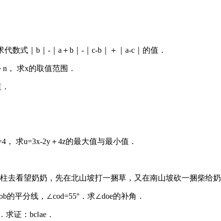
，求代数式｜b｜-｜a＋b｜-｜c-b｜＋｜a-c｜的值．
＋n， 求x的取值范围．
值．
=4， 求u=3x-2y＋4z的最大值与最小值．
日小柱去看望奶奶，先在北山坡打一捆草，又在南山坡砍一捆柴给
ob的平分线，∠cod=55°．求∠doe的补角．
°．求证：bc‖ae．