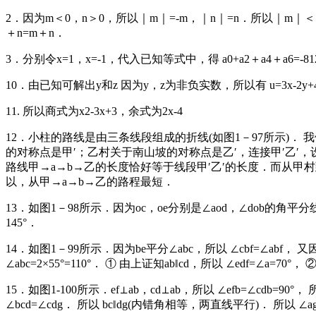
2．因为m＜0，n＞0，所以｜m｜=-m，｜n｜=n．所以｜m｜＜｜n｜
＋n=m＋n．
3．分别令x=1，x=-1，代入已知等式中，得 a0+a2＋a4＋a6=-81
10．由已知可解出y和z 因为y，z为非负实数，所以有 u=3x-2y+
11. 所以商式为x2-3x+3，余式为2x-4
12．小柱的路线是由三条线段组成的折线(如图1－97所示)．
的对称点是甲′；乙村关于南山坡的对称点是乙′，连接甲′乙′，
路线甲→a→b→乙的长度恰好等于线段甲′乙′的长度．而从甲
以，从甲→a→b→乙的路程最短．
13．如图1－98所示．因为oc，oe分别是∠aod，∠dob的角平分线，又 ∠ao
145°．
14．如图1－99所示．因为be平分∠abc，所以 ∠cbf=∠abf， 又因为
∠abc=2×55°=110°． ① 由上证知ab‖cd，所以 ∠edf=∠a=7
15．如图1-100所示．ef⊥ab，cd⊥ab，所以 ∠efb=∠cdb=9
∠bcd=∠cdg． 所以 bc‖dg(内错角相等，两直线平行)． 所以 