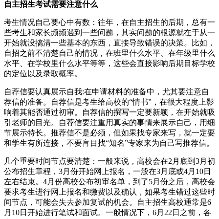
自主招生考试需要注意什么
考生情况自己要心中有数：往年，在自主招生的后期，总有一
些考生和家长频频遇到一些问题，其实问题的根源就在于从一
开始就没搞清一些基本的东西，直接导致错误的决策。比如，
自招之前不清楚自己的情况，在班里什么水平、在年级里什么
水平、在学校里什么水平等等，这些会直接影响后期目标学校
的定位以及录取概率。
自荐信要认真展示自我:在申请材料的准备中，尤其要注意自
荐信的准备。自荐信是考生给高校的“情书”，在很大程度上影
响着其能否通过初审。自荐信的撰写一定要新颖，在开始就吸
引老师的目光。自荐信要注重用真实的事情来展示自己，用细
节展示特长。推荐信不是必须，但如果找专家来写，就一定要
和学生有所连接，不要盲目找“知名”专家来为自己写推荐信。
几个重要时间节点要清楚：一般来说，高校会在2月底到3月初
公布招生章程，3月份开始网上报名，一般在3月底或4月10日
左右结束。4月份高校公布初审名单，到了5月份之后，高校会
要求考生进行网上报名和缴费以及确认，如果考生错过这些时
间节点，可能会失去参加复试的机会。自主招生高校通常是6
月10日开始进行笔试和面试。一般情况下，6月22日之前，各