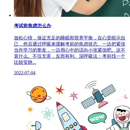
考试前焦虑怎么办
放松心情，保证充足的睡眠和营养平衡，在心里暗示自
己，然后通过呼吸来缓解考前的焦虑状态。一边把紧张
当作学习的挚友，一边用心中的话向小张紧张吧。这不
算什么。不仅无害，反而有利。深呼吸法：考前找一个
比较安静...
2022-07-04