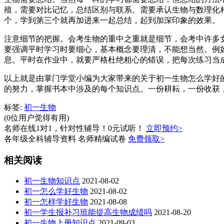
殖，需要对比记忆，总结区别与联系。需要承认生物与数理化
个，学到第三个就再加进来一起总结，起到加深印象的效果。
注意细节的把握。会考生物的重中之重就是细节，会考中许多
要强调平时学习时要细心，基本概念要理清，不能想当然。例如
息。平时在作业中，就要严格杜绝粗心的错误，把每次练习当
以上就是由掌门学堂小编为大家带来的关于初一生物怎么学好
的努力，掌握书本中涉及的每个知识点。一份耕耘，一份收获
标签:
初一生物
(0位用户觉得有用)
名师在线1对1，针对性辅导！0元试听！
立即预约>
各年级全科辅导资料 名师精编试卷
免费领取>
相关阅读
初一生物知识点
2021-08-02
初一怎么学好生物
2021-08-02
初一怎样学好生物
2021-08-08
初一学生报补习班能提高生物成绩吗
2021-08-20
初一生物上册知识点
2021-09-03