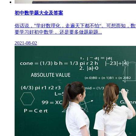
初中数学题大全及答案
俗话说，”学好数理化，走遍天下都不怕“。可想而知，
要学习好初中数学， 还是要多做题刷题...
2021-08-02