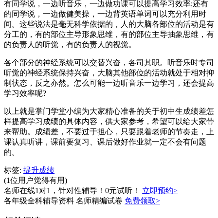
有同学说，一边听音乐，一边做功课可以提高学习效率;还有
的同学说，一边做健美操，一边背英语单词可以充分利用时
间。这些说法是毫无科学依据的，人的大脑各部位的活动是有
分工的，有的部位主导形象思维，有的部位主导抽象思维，有
的负责人的听觉，有的负责人的视觉。
各个部分的神经系统可以交替兴奋，各司其职。听音乐时专司
听觉的神经系统保持兴奋，大脑其他部位的活动就处于相对抑
制状态，反之亦然。怎么可能一边听音乐一边学习，还会提高
学习效率呢?
以上就是掌门学堂小编为大家精心准备的关于初中生成绩差怎
样提高学习成绩的具体内容，供大家参考，希望可以给大家带
来帮助。成绩差，不要过于担心，只要跟着老师的节奏走，上
课认真听讲，课前要复习、课后做好作业就一定不会有问题
的。
标签:
提升成绩
(1位用户觉得有用)
名师在线1对1，针对性辅导！0元试听！
立即预约>
各年级全科辅导资料 名师精编试卷
免费领取>