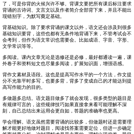
了，可是你背的火候兴许不够。背课文要把所有课后标注要求
背诵的古诗词、文言文以及作者简介全部背下来，并且不能出
现错别字，为默写奠定基础。
背基础知识。除了要求背诵的课文以外，语文还会涉及到很多
基础知识要背，这些也都有无条件地背诵下来，不管考试会不
会考到，但作为语文常识也需要会。比如成语、字音、字形、
文学常识等等。
多阅读。课内文章无论是选修还是必修，最好都通读一遍，课
外卷子和资料短文也尽量多阅读，扩展知识面，增强语感。
背作文素材及语段。这也是提高写作水平的一个方法，作文提
分不光靠平时多写，也要多背，背多了变成自己的才能达到提
高写作能力的目的。
多做题多总结。语文题目做多了就会发现，很多类型的题目是
有规律可言的，这些规律技巧如果直接拿来看可能理解不深
刻，自己总结出来运用会更自如，答题的准确率也更高。
学会理解。语文虽然需要背诵的比较多，但做题时还是需要理
解才能更好地做对题目，阅读找答案需要定位，但进一步确定