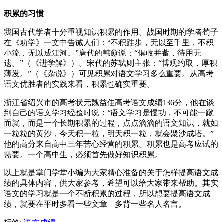
积累的习惯
我国古代学者十分重视知识积累的作用。战国时期的学者荀子
在《劝学》一文中告诫人们：“不积跬步，无以至千里，不积
小流，无以成江河。”唐代的韩愈说：“俱收并蓄，待用无
遗。”（《进学解》）。宋代的苏轼则主张：“博观约取，厚积
薄发。”（《杂说》）可见积累对语文学习多么重要。从高考
语文优胜者的实践来看，积累也确实重要。
浙江省绍兴市的高考状元魏益佳高考语文成绩136分，他在谈
到自己的语文学习经验时说：“语文学习是慢功，不可能一蹴
而就，而是一个长期积累的过程，点点滴滴的语文知识，就如
一粒粒的黄沙，今天积一粒，明天积一粒，就会聚沙成塔。”
他的高分来自高中三年苦心经营的积累。积累也是高考应试的
需要。一个高中生，必须首先做好知识积累。
以上就是掌门学堂小编为大家精心准备的关于怎样提高语文成
绩的具体内容，供大家参考，希望可以给大家带来帮助。其实
语文的学习就是一个不断积累的过程，所以想要提高语文成
绩，就要在平时多看一些文章，多背一些名人名言。