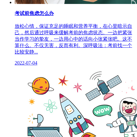
考试前焦虑怎么办
放松心情，保证充足的睡眠和营养平衡，在心里暗示自
己，然后通过呼吸来缓解考前的焦虑状态。一边把紧张
当作学习的挚友，一边用心中的话向小张紧张吧。这不
算什么。不仅无害，反而有利。深呼吸法：考前找一个
比较安静...
2022-07-04