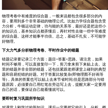
物理考卷中有难度的综合题，一般来说都包含很多部分的内
容，要用到多个非常基础的物理公式。比如力学综合题包含受
力分析，牛顿运动定律，功与能的关系等，最好还是把这些小
的知识点，基本知识点都弄懂后，再针对性去做一些中等难度
的综合题。这样才能事半功倍。总之，基础不扎实，不可能学
好物理。
下大力气多分析物理考卷、平时作业中的错题
错题记录要记录三个方面：题目+答案+思路。请注意，如果
时间不够用，可以直接复印一下，剪刀拿来剪下来贴上去。这
里的错题并非全部的错题，还包括紧跟老师课堂上碰到的典型
题和容易犯错的好题。对于答案比较复杂(即物理图不好画等
等)，具体的答案也可以贴上去来节省时间;但是思路部分与错
题原因，必须要自己用红笔在旁边写上去，提醒大家一定要用
自己的话，要保证自己能看懂就可以。
要即时复习巩固所学知识
对课堂上刚学过的新知识，课后一定要把它的引入、分析、概