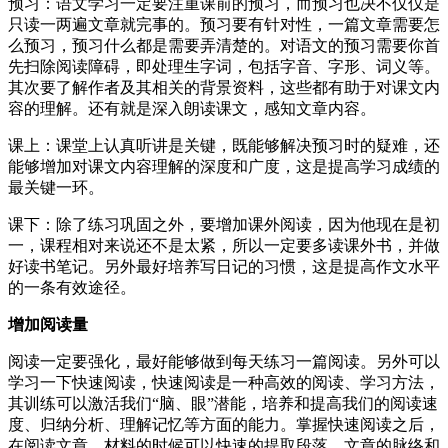
预习：语文学习一定要注重课前的预习，而预习也决不仅仅是
只读一两遍文章就完事的。预习要有针对性，一篇文章需要怎
么预习，预习什么都是需要弄清楚的。对语文的预习需要你首
先扫除阅读障碍，即处理生字词，包括字音、字形、词义等。
其次要了解作者及其相关的背景资料，这些都有助于对课文内
容的理解。还有就是深入朗读课文，感知文章内容。
课上：课堂上认真听讲是关键，既能够解决预习时的疑难，还
能够增加对课文内容理解的深度和广度，这是提高学习成绩的
最关键一环。
课下：除了练习巩固之外，要增加课外阅读，因为他现在是初
一，课程相对来说还不是太紧，所以一定要多读课外书，并做
好读书笔记。另外最好培养写日记的习惯，这是提高作文水平
的一条有效途径。
增加阅读量
阅读一定要强化，最好能够做到每天练习一篇阅读。另外可以
学习一下快速阅读，快速阅读是一种高效的阅读、学习方法，
其训练可以激活我们“脑、眼”潜能，培养和提高我们的阅读速
度、归纳分析、理解记忆等方面的能力。掌握快速阅读之后，
在阅读文章、材料的时候可以快速的提取段落、文章的脉络和