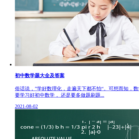
初中数学题大全及答案
俗话说，”学好数理化，走遍天下都不怕“。可想而知，
要学习好初中数学， 还是要多做题刷题...
2021-08-02