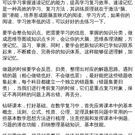
可以学习掌握速读记忆的能力，提高学习复习效率。速读记忆
是一种高效的学习、复习方法，其训练原理就在于激活“脑、
眼”潜能，培养形成眼脑直映式的阅读、学习方式，如果你的
阅读、学习效率低的话，可以好好的去练习一下。
要学会整合知识点。把需要学习的信息、掌握的知识分类，做
成思维导图或知识点卡片，会让你的大脑、思维条理清醒，方
便记忆、温习、掌握。同时，要学会把新知识和已学知识联系
起来，不断糅合、完善你的知识体系。这样能够促进理解，加
深记忆。
做题的时候要学会反思、归类、整理出对应的解题思路。遇到
错的题（粗心做错也好、不会做也罢），最好能把这些错题收
集起来，每个科目都建立一个独立的错题集（错题集要归
类），当我们进行考前复习的时候，它们是重点复习对象，保
证不再同样的问题上再出错、再丢分。
钻研课本，打好基础。在数学复习中，首先应将课本中的基本
概念、法则、公式、性质、公理、定理及解答问题中常用的一
些基本数学思想方法进行梳理，注意挖掘和发挥课本中例题、
习题的潜在功能，归纳整理基础知识、基本技能。