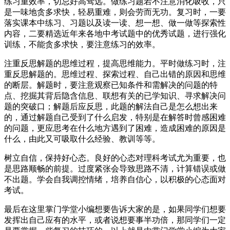
练习重效率，切忌好高骛远。做练习题若不注意消化吸收，只
是一味地贪多求快，轻易重难，则会劳而无功。复习时，一要
落实课本中练习、习题以及读一读、想一想、做一做等探索性
内容，二要精选近年来各地中考试题中的优秀试题，进行强化
训练，不能贪多求快，要注意练习的效率。
注重反思解题的思维过程，提高思维能力。平时做练习时，注
重反思解题的。思维过程、探索过程、自己出错的原因和思维
的断层。解题时，要注意观察已知条件和需解决的问题的特
点、挖掘其背后隐含信息、联想有关的已学知识、寻求解决问
题的突破口；解题后应反思，此题的解法自己是怎么想出来
的，通过解题自己受到了什么启发，特别是在解答时曾感困难
的问题，更应思考在什么地方遇到了困难，造成困难的原因是
什么，由此又可吸取什么经验、教训等等。
树立自信，保持好心态。良好的心态对理科考试尤为重要，也
是思路顺畅的前提。过度紧张会导致思路不清，计算错误或做
不出题。学会自我调控情绪，培养自信心，以积极的心态面对
考试。
最后在这里掌门学堂小编想要告诉大家的是，如果同学们想要
发挥出自己应有的水平，或者说想要事半功倍，那同学们一定