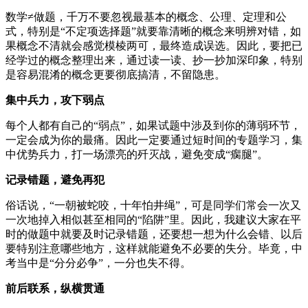
数学≠做题，千万不要忽视最基本的概念、公理、定理和公
式，特别是“不定项选择题”就要靠清晰的概念来明辨对错，如
果概念不清就会感觉模棱两可，最终造成误选。因此，要把已
经学过的概念整理出来，通过读一读、抄一抄加深印象，特别
是容易混淆的概念更要彻底搞清，不留隐患。
集中兵力，攻下弱点
每个人都有自己的“弱点”，如果试题中涉及到你的薄弱环节，
一定会成为你的最痛。因此一定要通过短时间的专题学习，集
中优势兵力，打一场漂亮的歼灭战，避免变成“瘸腿”。
记录错题，避免再犯
俗话说，“一朝被蛇咬，十年怕井绳”，可是同学们常会一次又
一次地掉入相似甚至相同的“陷阱”里。因此，我建议大家在平
时的做题中就要及时记录错题，还要想一想为什么会错、以后
要特别注意哪些地方，这样就能避免不必要的失分。毕竟，中
考当中是“分分必争”，一分也失不得。
前后联系，纵横贯通