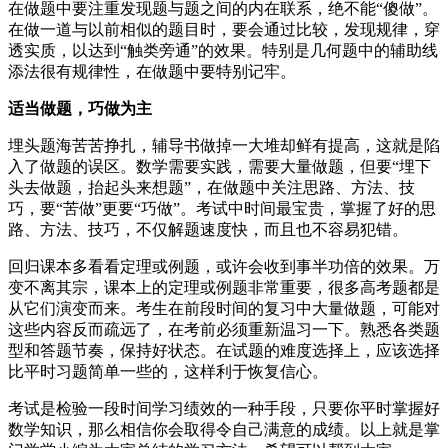
在做题中要注重发现题与题之间的内在联系，绝不能“傻做”。
在做一道与以前相似的题目时，要会通过比较，发现规律，穿
透实质，以达到“触类旁通”的效果。特别是几何题中的辅助线
添法很有规律性，在做题中要特别记牢。
适当做题，巧做为主
埋头题海苦苦挣扎，辅导书做掉一大堆却鲜有提高，这就是陷
入了做题的误区。数学需要实践，需要大量做题，但要“埋下
头去做题，抬起头来想题”，在做题中关注思路、方法、技
巧，要“苦做”更要“巧做”。考试中时间最宝贵，掌握了好的思
路、方法、技巧，不仅解题速度快，而且也不容易犯错。
回归课本多看看定理或例题，或许会收到事半功倍的效果。万
变不离其宗，课本上的定理或例题非常重要，很多高考题都是
从它们演变而来。考生在前段时间的复习中大量做题，可能对
这些内容反而疏远了，在考前必须重新温习一下。熟悉各类题
型和答题节奏，保持好状态。在试题的难度选择上，应该选择
比平时习题简单一些的，这样利于恢复信心。
考试是检验一段时间学习绩效的一种手段，只要你平时掌握好
数学知识，那么相信你会取得令自己满意的成绩。以上就是掌