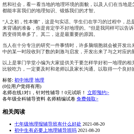
然和社会，看一看当地的地理环境的面貌，以及人们在当地是
都能丰富我们的地理知识、锻炼我们的才智。
“人之初，性本懒”，这是句实话。学生们在学习的过程中，总
来背诵的准备，你是肯定学不好地理的。”但是我同样可以告
西变得简单多了。其二，这是最重要的原因。
当人在十分专注的研究一件事情时，许多脑细胞就会被开发出
中的某一时段收到了数的刺激与启发，开发出来了与之对应的
以上是掌门学堂小编为大家提供关于要怎样学好初一地理的相
比较吃力，一定要及时和老师以及家长沟通。以取得一个良好
标签:
初中地理
地理
(0位用户觉得有用)
名师在线1对1，针对性辅导！0元试听！
立即预约>
各年级全科辅导资料 名师精编试卷
免费领取>
相关阅读
七年级地理报辅导班有什么好处
2021-08-20
初中生有必要上地理辅导班吗
2021-08-20