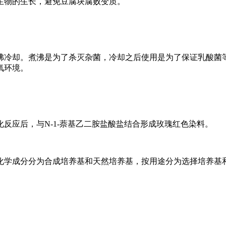
生物的生长，避免豆腐块腐败变质。
煮沸冷却。煮沸是为了杀灭杂菌，冷却之后使用是为了保证乳酸菌
氧环境。
反应后，与N-1-萘基乙二胺盐酸盐结合形成玫瑰红色染料。
化学成分分为合成培养基和天然培养基，按用途分为选择培养基