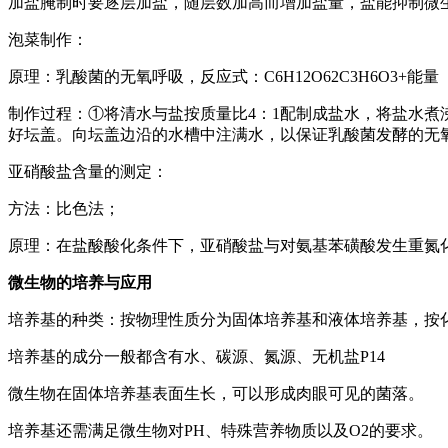
加盐腌制时要逐层加盐，随层数加高而增加盐量，盐能抑制微
泡菜制作：
原理：乳酸菌的无氧呼吸，反应式：C6H12O62C3H6O3+能量
制作过程：①将清水与盐按质量比4：1配制成盐水，将盐水
好坛盖。向坛盖边沿的水槽中注满水，以保证乳酸菌发酵的无
亚硝酸盐含量的测定：
方法：比色法；
原理：在盐酸酸化条件下，亚硝酸盐与对氨基苯磺酸发生重氮化
微生物的培养与应用
培养基的种类：按物理性质分为固体培养基和液体培养基，按
培养基的成分一般都含有水、碳源、氮源、无机盐P14
微生物在固体培养基表面生长，可以形成肉眼可见的菌落。
培养基还需满足微生物对PH、特殊营养物质以及O2的要求。