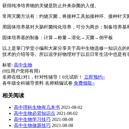
获得纯净培养物的关键是防止外来杂菌的入侵。
常用灭菌方法有：灼烧灭菌，将接种工具如接种环、接种针灭
用固体培养基对大肠杆菌纯化培养，可分为两步：制备培养基
固体培养基的制备：计算→称量→溶化→灭菌→倒平板
以上是掌门学堂小编和大家分享关于高中生物选修一知识点的
技术的介绍等等。所以说学好物理对于以后日常生活中也是有
标签:
高中生物
(0位用户觉得有用)
名师在线1对1，针对性辅导！0元试听！
立即预约>
各年级全科辅导资料 名师精编试卷
免费领取>
相关阅读
高中理科生物有几本书
2021-08-02
高中生物必背知识点
2021-08-02
高中生物学习技巧
2021-08-08
高中生物做题技巧
2021-08-08