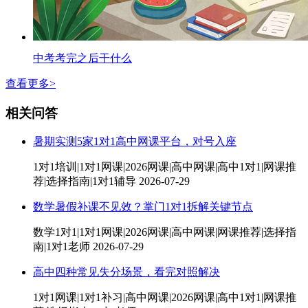
中考考完之后干什么
查看更多>
相关问答
暑期实测5家1对1高中网课平台，对号入座
1对1培训|1对1网课|2026网课|高中网课|高中1对1|网课推
荐|选择指南|1对1辅导
2026-07-29
数学暑假补课不见效？掌门1对1拆解关键节点
数学1对1|1对1网课|2026网课|高中网课|网课推荐|选择指
南|1对1老师
2026-07-29
高中四种常见失分场景，看完对照解决
1对1网课|1对1补习|高中网课|2026网课|高中1对1|网课推