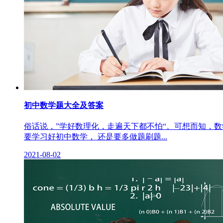
初中数学题大全及答案
俗话说，”学好数理化，走遍天下都不怕“。可想而知，
要学习好初中数学， 还是要多做题刷题...
2021-08-02