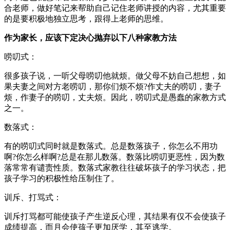
合老师，做好笔记来帮助自己记住老师讲授的内容，尤其重要
的是要积极地独立思考，跟得上老师的思维。
作为家长，应该下定决心抛弃以下八种家教方法
唠叨式：
很多孩子说，一听父母唠叨他就烦。做父母不妨自己想想，如
果夫妻之间对方老唠叨，那你们烦不烦?作丈夫的唠叨，妻子
烦，作妻子的唠叨，丈夫烦。因此，唠叨式是愚蠢的家教方式
之一。
数落式：
有的唠叨式同时就是数落式。总是数落孩子，你怎么不用功
啊?你怎么样啊?总是在那儿数落。数落比唠叨更恶性，因为数
落常常有谴责性质。数落式家教往往破坏孩子的学习状态，把
孩子学习的积极性给压制住了。
训斥、打骂式：
训斥打骂都可能使孩子产生逆反心理，其结果有仅不会使孩子
成绩提高，而月会使孩子更加厌学，其至逃学。