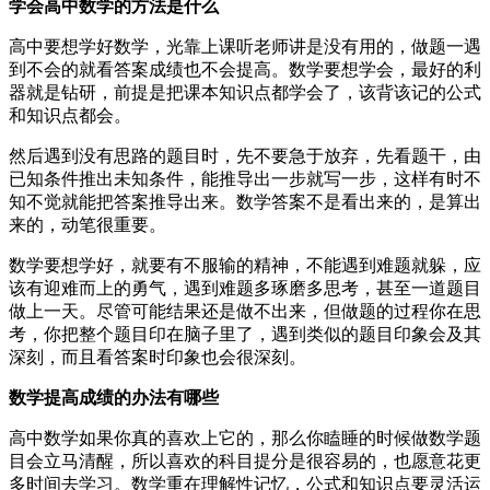
学会高中数学的方法是什么
高中要想学好数学，光靠上课听老师讲是没有用的，做题一遇
到不会的就看答案成绩也不会提高。数学要想学会，最好的利
器就是钻研，前提是把课本知识点都学会了，该背该记的公式
和知识点都会。
然后遇到没有思路的题目时，先不要急于放弃，先看题干，由
已知条件推出未知条件，能推导出一步就写一步，这样有时不
知不觉就能把答案推导出来。数学答案不是看出来的，是算出
来的，动笔很重要。
数学要想学好，就要有不服输的精神，不能遇到难题就躲，应
该有迎难而上的勇气，遇到难题多琢磨多思考，甚至一道题目
做上一天。尽管可能结果还是做不出来，但做题的过程你在思
考，你把整个题目印在脑子里了，遇到类似的题目印象会及其
深刻，而且看答案时印象也会很深刻。
数学提高成绩的办法有哪些
高中数学如果你真的喜欢上它的，那么你瞌睡的时候做数学题
目会立马清醒，所以喜欢的科目提分是很容易的，也愿意花更
多时间去学习。数学重在理解性记忆，公式和知识点要灵活运