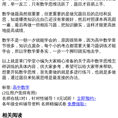
用，举一反三，只有数学思维活跃了，题目才容易上手。
数学做题虽然很重要，但更重要的是做完题目后的总结和反
思，知道哪类知识点自己还没有掌握好，然后对照课本再巩固
一遍，最后再做一些相应习题，把知识砸实，这样才能更高效
地提高成绩。
数学不是一朝一夕就能学会的，原因很简单，因为高中数学章
节很多，知识点庞杂，每个小的考点都需要大量习题训练才能
学会，所以学数学要务实，一步一个脚印踏实地去学。
以上就是掌门学堂小编为大家精心准备的关于高中数学思维怎
样训练的具体内容，供大家参考，希望可以给大家带来帮助。
想要开拓数学思维，首先要做的就是多进行练习，也就是多做
题，通过题目来拓展思维是最直接的办法。
标签:
高中数学
(2位用户觉得有用)
名师在线1对1，针对性辅导！0元试听！
立即预约>
各年级全科辅导资料 名师精编试卷
免费领取>
相关阅读