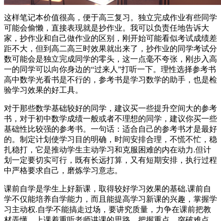
这样笔记本价值很高，便于高三复习。独立完成作业有些同学
可能会偷懒，直接表现就是抄作业。我可以负责任地告诉大
家，抄作业和自己做作业的区别，刚开始可能看似考试成绩差
距不大，但到高二高三时效果就出来了，抄作业的同学考试分
数可能会是独立完成同学的零头，这一点毫不夸张，刚步入高
一的同学可以向你身边的“过来人”打听一下。理性选择参考书
高中数学光看书是不行的，参考书是学习数学的助手，也是检
验学习效果的好工具。
对于那些数学基础较好的同学，建议买一些提升空间大的参考
书，对于初中数学成绩一般或者不理想的同学，建议你买一些
基础性比较强的参考书。一句话：适合自己的参考书才是最好
的。制定计划使学习目的明确，时间安排合理，不慌不忙，稳
扎稳打，它是推动学生主动学习和克服困难的内在动力.但计
划一定要切实可行，既有长远打算，又有短期安排，执行过程
中严格要求自己，磨炼学习意志。
课前自学是学生上好新课，取得较好学习效果的基础.课前自
学不仅能培养自学能力，而且能提高学习新课的兴趣，掌握学
习主动权.自学不能搞走过场，要讲究质量，力争在课前把教
材弄懂，上课着重听老师讲课的思路，把握重点，突破难点，