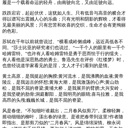
履是一个载着命运的轻舟，由南驶向北，又由近驶向远。
跌跌宕宕，起起伏伏，这犹如人生。只有低音与高音的糅合才
得以谱写出震撼人心的乐曲；只有光明和阴影的辉映，才看得
见最美丽的风景；只有悲苦和欢喜的交织，生命才会有更绚丽
的色彩。
苏轼在千年以前就曾说过、“横看成岭侧成峰，远近高低各不
同。”莎士比亚的研究者们也说过、“一千个人的眼里有一千个
哈姆雷特。”也许有人看哈姆雷特是勇于思而怯于行的懦夫，
有人看他是深思熟虑的勇士。鲁迅先生在评价《红缕梦》时，
也曾经说道学家看见的是淫，文人才子们看到的是情。
黄土高原，是我挺起的胸膛;黄河流水，是我沸腾的血液;黄帝
陵丘，是我远古的怀想;黄海大潮，是我激荡的心声;黄山劲
松，是我不屈的脊梁;黄埔大桥，是我展开的臂膀;大兴安岭，
是我坚硬的肋骨;洞庭鄱阳，是我明亮的眼睛;喜马拉雅，是我
高昂的头颅;巍巍长城，是我不屈的脊梁。
风是春使。“不知细叶谁裁出，二月春风似剪刀”。柔柳轻舞，
摇动细细的柳叶，漾出春的绿意。是谁把春带到这里?作者随
即指出、是那剪刀似的“二月春风”。风是绵绵深情。柳永词