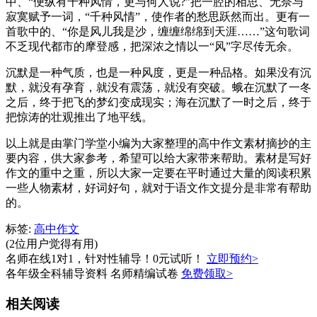
中、“便纵有千种风情，更与何人说?”把一腔的相思、无奈与
寂寞赋予一词，“千种风情”，使作者的愁思跃然而出。更有一
首歌中的、“你是风儿我是沙，缠缠绵绵到天涯……”这句歌词
不乏现代都市的摩登感，把深浓之情以一“风”字尽传无余。
沉默是一种气质，也是一种风度，更是一种品格。如果没有沉
默，就没有孕育，就没有震荡，就没有突破。蛾在沉默了一冬
之后，终于把飞的梦幻变成现实；海在沉默了一时之后，终于
把惊涛的壮观推出了地平线。
以上就是由掌门学堂小编为大家整理的高中作文素材摘抄的主
要内容，供大家参考，希望可以给大家带来帮助。素材是写好
作文的重中之重，所以大家一定要在平时通过大量的阅读积累
一些人物素材，好词好句，就对于语文作文提分是非常有帮助
的。
标签:
高中作文
(2位用户觉得有用)
名师在线1对1，针对性辅导！0元试听！
立即预约>
各年级全科辅导资料 名师精编试卷
免费领取>
相关阅读