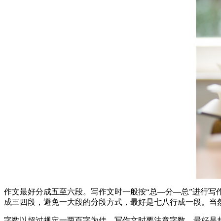
作文最好分成五至六段。写作文时一般按“总—分—总”进行写
成三四段，避免一大段的分段方式，最好是七八行成一段。当
字数以超过规定一两百字为佳，写作文时要注意字数，最好是