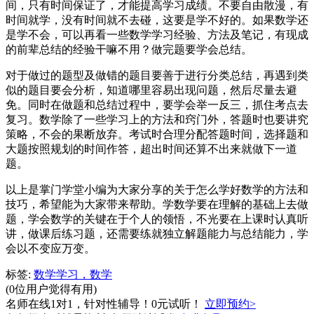
间，只有时间保证了，才能提高学习成绩。不要自由散漫，有
时间就学，没有时间就不去碰，这要是学不好的。如果数学还
是学不会，可以再看一些数学学习经验、方法及笔记，有现成
的前辈总结的经验干嘛不用？做完题要学会总结。
对于做过的题型及做错的题目要善于进行分类总结，再遇到类
似的题目要会分析，知道哪里容易出现问题，然后尽量去避
免。同时在做题和总结过程中，要学会举一反三，抓住考点去
复习。数学除了一些学习上的方法和窍门外，答题时也要讲究
策略，不会的果断放弃。考试时合理分配答题时间，选择题和
大题按照规划的时间作答，超出时间还算不出来就做下一道
题。
以上是掌门学堂小编为大家分享的关于怎么学好数学的方法和
技巧，希望能为大家带来帮助。学数学要在理解的基础上去做
题，学会数学的关键在于个人的领悟，不光要在上课时认真听
讲，做课后练习题，还需要练就独立解题能力与总结能力，学
会以不变应万变。
标签:
数学学习，数学
(0位用户觉得有用)
名师在线1对1，针对性辅导！0元试听！
立即预约>