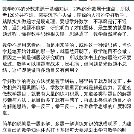
数学80%的分数来源于基础知识，20%的分数属于难点，所以
考120分并不难。需要沉下心去做，浮躁的人很难学好数学，
踏踏实实做题才是硬道理。要想学好数学，不琢磨是行不通
的，遇到难题不能躲，研究明白了才能罢休。最主要的就是解
题过程，懂得数学思维很关键，思路通了，数学自然就会了。
数学不是用来看的，而是用来算的，或许这一秒没思路，当你
拿起笔开始计算的那一秒，就豁然开朗了。数学题目不会做，
原因之一就是例题没研究明白，所以数学书上的例题绝对不要
放过。数学可以搞题海战术，没毛病，但问题是光做题不总
结，这样即使做再多题目又有何用？
学好数学的有效方法就是善于纠错，哪里错了就及时改正，并
做相关习题巩固训练。学数学最重要的就是解题能力。要想会
做数学题目，就要有大量的练习积累，知道各类型题目的解题
步骤与方法，题目做多了就有手感了，再拿出类似的题目才会
有解题思路。举一反三，举三反一，培养数学思维的广度和深
度。
简单的说就是一题多解、多题一解训练知识的纵横联系，为建
立自己的数学知识体系打下基础每天要规划出学习数学的时