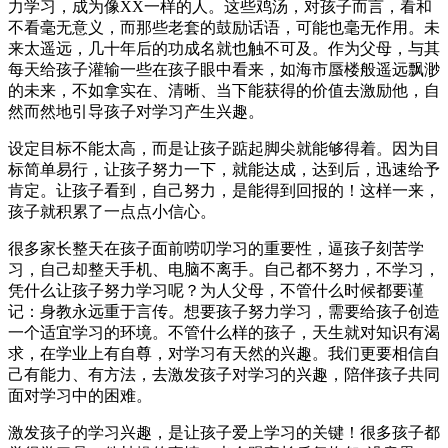
力学习，成为像XX一样的人。这些鸡汤，对孩子而言，看和
不看毫无意义，而那些老套的鼓励话语，可能也毫无作用。未
来太遥远，几十年后的功成名就也触不可及。作为父母，与其
每天给孩子灌输一些在孩子眼中看来，如海市蜃楼般遥远飘渺
的未来，不如拿实在、清晰、当下能获得的价值去激励他，自
然而然地引导孩子对学习产生兴趣。
设定目标不能太高，而是让孩子踮起脚尖就能够得着。因为目
标简单易行，让孩子努力一下，就能达成，达到后，迅速给予
肯定。让孩子看到，自己努力，是能得到回报的！这样一来，
孩子就积累了一点点小信心。
很多家长整天在孩子面前唠叨学习的重要性，逼孩子刻苦学
习，自己却整天手机、电脑不离手。自己都不努力，不学习，
凭什么让孩子努力学习呢？为人父母，不管什么时候都要谨
记：身教永远重于言传。想要孩子努力学习，需要给孩子创造
一个适宜学习的环境。不管什么样的孩子，天生就对知识有渴
求，在学业上有自尊，对学习有天然的兴趣。我们更要相信自
己有能力、有方法，去激发孩子对学习的兴趣，陪伴孩子共同
面对学习中的困难。
激发孩子的学习兴趣，是让孩子爱上学习的关键！很多孩子都