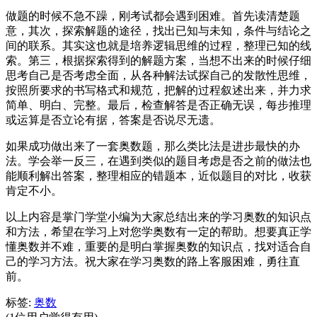
做题的时候不急不躁，刚考试都会遇到困难。首先读清楚题
意，其次，探索解题的途径，找出已知与未知，条件与结论之
间的联系。其实这也就是培养逻辑思维的过程，整理已知的线
索。第三，根据探索得到的解题方案，当想不出来的时候仔细
思考自己是否考虑全面，从各种解法试探自己的发散性思维，
按照所要求的书写格式和规范，把解的过程叙述出来，并力求
简单、明白、完整。最后，检查解答是否正确无误，每步推理
或运算是否立论有据，答案是否说尽无遗。
如果成功做出来了一套奥数题，那么类比法是进步最快的办
法。学会举一反三，在遇到类似的题目考虑是否之前的做法也
能顺利解出答案，整理相应的错题本，近似题目的对比，收获
肯定不小。
以上内容是掌门学堂小编为大家总结出来的学习奥数的知识点
和方法，希望在学习上对您学奥数有一定的帮助。想要真正学
懂奥数并不难，重要的是明白掌握奥数的知识点，找对适合自
己的学习方法。
祝大家在学习奥数的路上客服困难，勇往直
前。
标签:
奥数