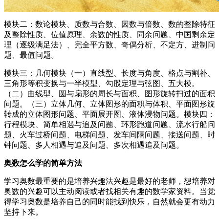
模块二：数论模块、质数与合数、因数与倍数、数的整除特征
及整除性质、位值原理、余数的性质、同余问题、中国剩余定
理（逐级满足法）、完全平方数、奇偶分析、不定方、进制问
题、最值问题。
模块三：几何模块（一）直线型、长度与角度、格点与割补、
三角形等积变换与一半模型、勾股定理与弦图、五大模。
（二）曲线型、圆与扇形的周长与面积、图形旋转扫过的面积
问题。（三）立体几何、立体图形的面积与体积、平面图形旋
转成的立体图形问题、平面展开图、液体浸物问题。模块四：
行程模块、简单相遇与追及问题、环形跑道问题、流水行船问
题、火车过桥问题、电梯问题、发车间隔问题、接送问题、时
钟问题、多人相遇与追及问题、多次相遇追及问题。
奥数怎么学的简单方法
学习奥数最重要的是培养兴趣法兴趣是最好的老师，想培养对
奥数的兴趣可以主动阅读或者找相关有趣的数学家资料。当觉
得学习奥数是培养自己的同时能找到快乐，自然就会更有动力
坚持下来。