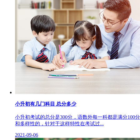
小升初有几门科目 总分多少
小升初考试的总分是300分，语数外每一科都是满分1
和多样性的，针对于这样特性在考试过...
2021-09-06